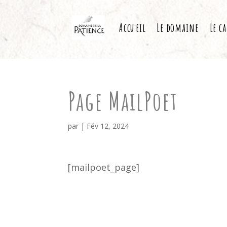
Accueil
Le domaine
Le c
Page MailPoet
par
|
Fév 12, 2024
[mailpoet_page]