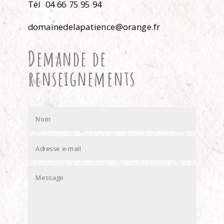
Tél 04 66 75 95 94
domainedelapatience@orange.fr
Demande de
renseignements
IGP Coteaux du Pont du Gard Les
Maurines
IGP Coteaux Pont du Gard
,
Vin Blanc