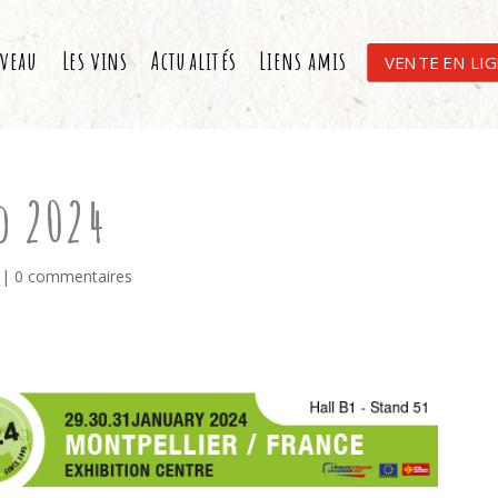
aveau
Les vins
Actualités
Liens amis
VENTE EN LI
o 2024
|
0 commentaires